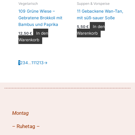
Vegetarisch
Suppen & Vorspeise
109 Grüne Wiese –
11 Gebackene Wan-Tan,
Gebratene Brokkoli mit
mit süß-sauer Soße
Bambus und Paprika
In den
5,50
€
In den
Warenkorb
12,50
€
Warenkorb
1
2
3
4
…
11
12
13
→
Montag
– Ruhetag –