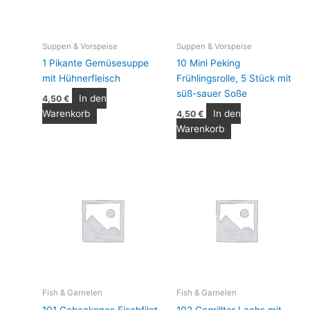
Suppen & Vorspeise
Suppen & Vorspeise
1 Pikante Gemüsesuppe
10 Mini Peking
mit Hühnerfleisch
Frühlingsrolle, 5 Stück mit
süß-sauer Soße
In den
4,50
€
Warenkorb
In den
4,50
€
Warenkorb
Fish & Garnelen
Fish & Garnelen
101 Gebackenes Fischfilet
102 Gegrillter Lachs mit