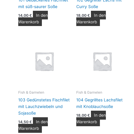
mit süß-saurer Soße
Curry Soße
In den
In den
14,00
€
18,00
€
Warenkorb
Warenkorb
Fish & Garnelen
Fish & Garnelen
103 Gedünstetes Fischfilet
104 Gegrilltes Lachsfilet
mit Lauchzwiebeln und
mit Knoblauchsoße
Sojasoße
In den
18,00
€
In den
Warenkorb
14,50
€
Warenkorb