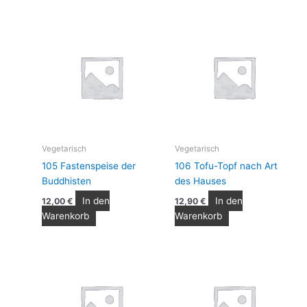
Vegetarisch
Vegetarisch
105 Fastenspeise der
106 Tofu-Topf nach Art
Buddhisten
des Hauses
In den
In den
12,00
€
12,90
€
Warenkorb
Warenkorb