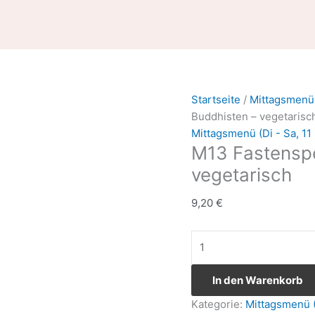
M13
Fastenspeise
der
Buddhisten
-
vegetarisch
Startseite
/
Mittagsmenü (
Menge
Buddhisten – vegetarisc
Mittagsmenü (Di - Sa, 11
M13 Fastenspe
vegetarisch
9,20
€
In den Warenkorb
Kategorie:
Mittagsmenü (