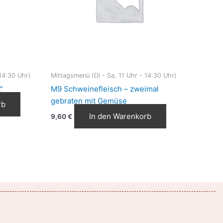
14:30 Uhr)
Mittagsmenü (Di - Sa, 11 Uhr - 14:30 Uhr)
“
M9 Schweinefleisch – zweimal
gebraten mit Gemüse
rb
In den Warenkorb
9,60
€