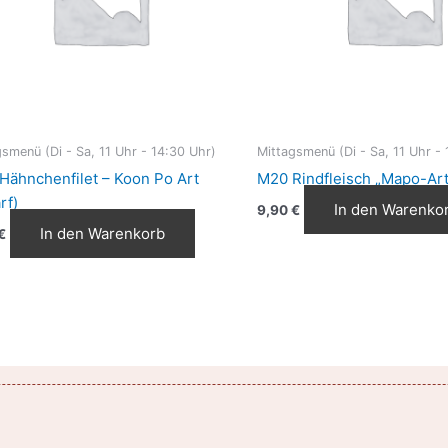
smenü (Di - Sa, 11 Uhr - 14:30 Uhr)
Mittagsmenü (Di - Sa, 11 Uhr - 
Hähnchenfilet – Koon Po Art
M20 Rindfleisch „Mapo-Art
rf)
In den Warenko
9,90
€
In den Warenkorb
€