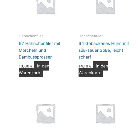
Hähnchenfilet
Hähnchenfilet
67 Hähnchenfilet mit
64 Gebackenes Huhn mit
Morcheln und
süß-sauer Soße, leicht
Bambussprossen
scharf
In den
In den
13,80
€
14,10
€
Warenkorb
Warenkorb