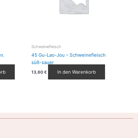
Schweinefleisch
n.
45 Gu-Lao-Jou – Schweinefleisch
süß-sauer
orb
In den Warenkorb
13,60
€