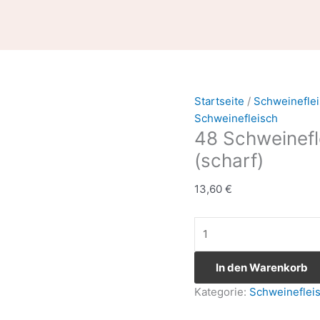
48
Schweinefleisch
nach
Szechuan
Art
(scharf)
Startseite
/
Schweinefle
Menge
Schweinefleisch
48 Schweinefl
(scharf)
13,60
€
In den Warenkorb
Kategorie:
Schweineflei