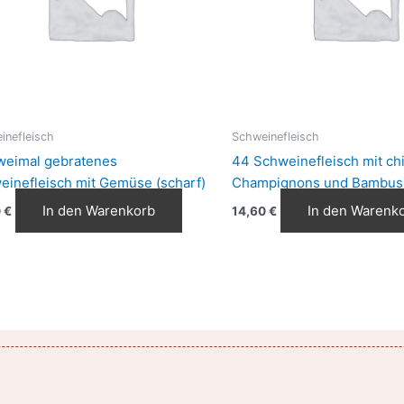
inefleisch
Schweinefleisch
weimal gebratenes
44 Schweinefleisch mit chi
einefleisch mit Gemüse (scharf)
Champignons und Bambus
In den Warenkorb
In den Warenk
0
€
14,60
€