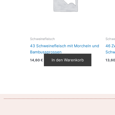
Schweinefleisch
Schwe
43 Schweinefleisch mit Morcheln und
46 Z
Bambussprossen
Schw
In den Warenkorb
14,60
€
13,6